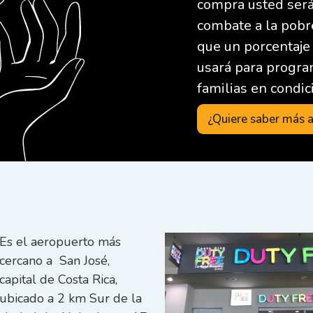
compra usted será
combate a la pobr
que un porcentaje
usará para progra
familias en condic
¿Quiere saber más a
Es el aeropuerto más
cercano a San José,
capital de Costa Rica,
ubicado a 2 km Sur de la