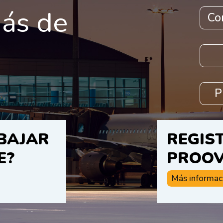
ás de
Co
P
BAJAR
REGIS
E?
PROO
Más informac