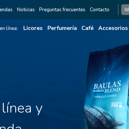
 2
iendas
Noticias
Preguntas frecuentes
Contacto
I
Licores
Perfumería
Café
Accesorios
n línea:
línea y
enda