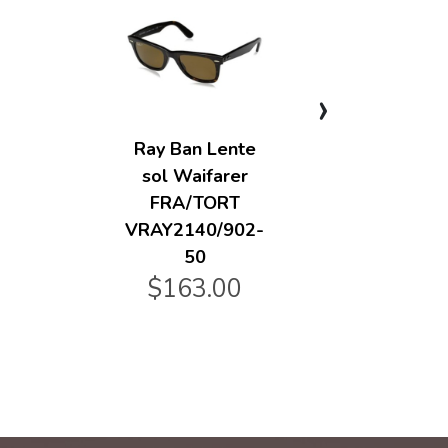
›
Ray Ban Lente
Hist
sol Waifarer
Gr
FRA/TORT
VRAY2140/902-
$
50
$163.00