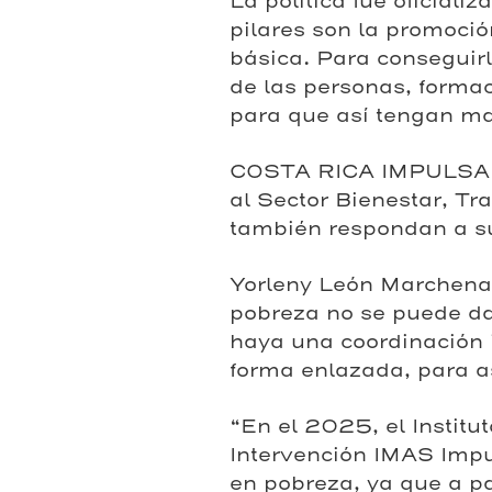
La política fue oficiali
pilares son la promoció
básica. Para conseguirl
de las personas, formac
para que así tengan ma
COSTA RICA IMPULSA es
al Sector Bienestar, Tr
también respondan a su
Yorleny León Marchena, 
pobreza no se puede da
haya una coordinación i
forma enlazada, para as
“En el 2025, el Instit
Intervención IMAS Impu
en pobreza, ya que a p