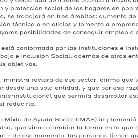
zada y declarada de interés público a través d
n y protección social de los hogares en pob
o, se trabajará en tres ámbitos: aumento de
ión técnica o en oficios y fomento a empren
yores posibilidades de conseguir empleo o 
tá conformada por las instituciones e inst
abajo e Inclusión Social, además de otras en
s objetivos.
ministra rectora de ese sector, afirmó que l
r desde una sola entidad, y que por esa raz
nterinstitucional que permita desarrollar es
í reducirla.
uto Mixto de Ayuda Social (IMAS) implementó
lsa, que vino a cambiar la forma en la que 
artir de ese momento, las personas tienen 