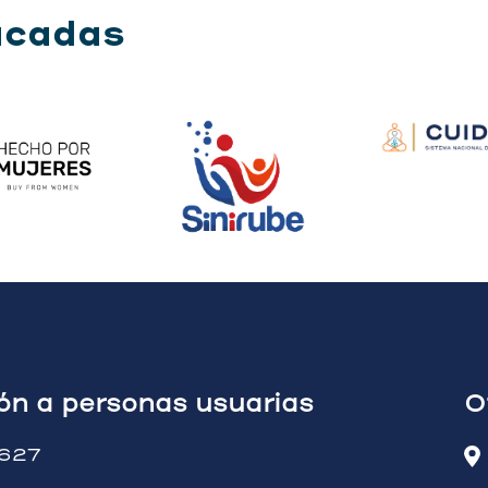
acadas
ión a personas usuarias
O
627