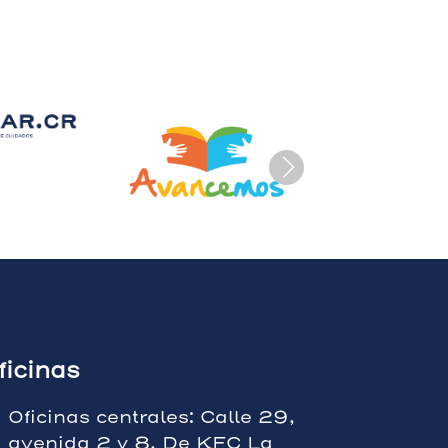
ficinas
Oficinas centrales: Calle 29,
avenida 2 y 8, De KFC La