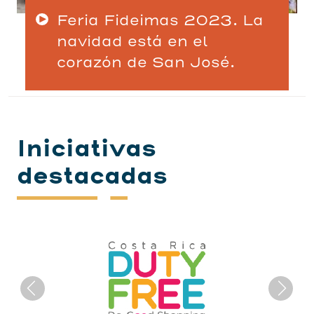
Feria Fideimas 2023. La
navidad está en el
corazón de San José.
Iniciativas
destacadas